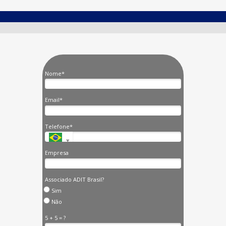
Nome*
Email*
Telefone*
Empresa
Associado ADIT Brasil?
Sim
Não
5 + 5 = ?