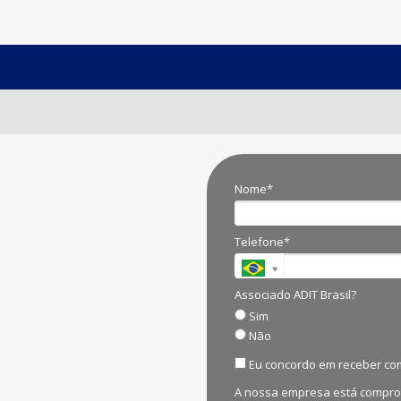
Nome*
Telefone*
Associado ADIT Brasil?
Sim
Não
Eu concordo em receber co
A nossa empresa está comprom