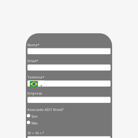
Nome*
Email*
Telefone*
Empresa
Associado ADIT Brasil?
Sim
Não
10 + 10 = ?