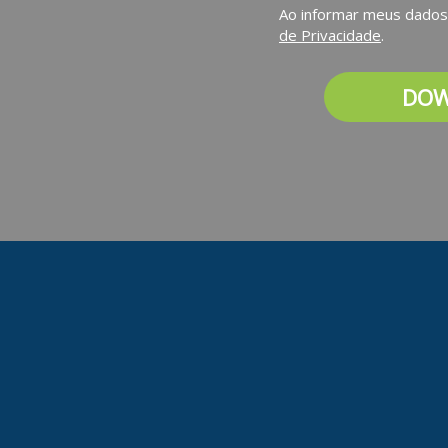
Ao informar meus dados
de Privacidade
.
DO