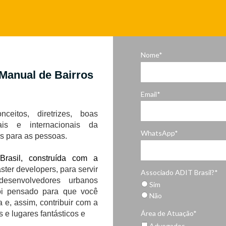
Nome*
 Manual de Bairros
Email*
ceitos, diretrizes, boas
nais e internacionais da
WhatsApp*
s para as pessoas.
Brasil, construída com a
ster developers, para servir
Associado ADIT Brasil?*
senvolvedores urbanos
Sim
 foi pensado para que você
Não
a e, assim, contribuir com a
Área de Atuação*
e lugares fantásticos e
Advogados