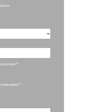
adores
orizontais?*
ro planejado?*