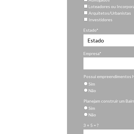
Loteadores ou Incorpor
Arquitetos/Urbanistas
Investidores
Estado*
Empresa*
Possui empreendimentos h
Sim
Não
Planejam construir um Bair
Sim
Não
3 + 5 = ?